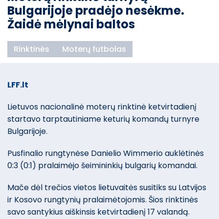
Bulgarijoje pradėjo nesėkme.
Žaidė mėlynai baltos
Rinktinės
Moterų futbolas
LFF.lt
Lietuvos nacionalinė moterų rinktinė ketvirtadienį
startavo tarptautiniame keturių komandų turnyre
Bulgarijoje.
Pusfinalio rungtynėse Danielio Wimmerio auklėtinės
0:3 (0:1) pralaimėjo šeimininkių bulgarių komandai.
Mače dėl trečios vietos lietuvaitės susitiks su Latvijos
ir Kosovo rungtynių pralaimėtojomis. Šios rinktinės
savo santykius aiškinsis ketvirtadienį 17 valandą.