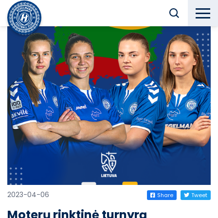
2023-04-06
Share
Tweet
Moterų rinktinė turnyrą