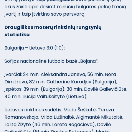
Likus žaisti apie dešimt minučių bulgarės pelnę trečią
įvartį ir taip įtvirtino savo persvarą.
Draugiškos moterų rinktinių rungtynių
statistika
Bulgarija – Lietuva 3:0 (1:0);
Sofijos nacionalinė futbolo bazė „Bojana“;
Įvarčiai: 24 min. Aleksandra Janeva, 56 min. Nora
Dimitrova, 82 min. Catherine Karadjov (Bulgarija);
Įspėtos: 39 min. (Bulgarija); 30 min. Dovilė Gailevičiūtė,
40 min. Liucija Vaitukaitytė (Lietuva);
Lietuvos rinktinės sudėtis: Meda Šeškutė, Tereza
Romanovskaja, Milda Liužinaitė, Algimantė Mikutaitė,
Lolita Žižytė (46 min. Loreta Rogačiova), Dovilė
Gailevičiūtė (61 min. Paulina Potapova), Marija