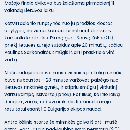
Mažojo finalo dvikova bus žaidžiama pirmadienį 11
valandą Lietuvos laiku.
Ketvirtadienio rungtynės nuo jų pradžios klostėsi
apylygiai, nė vienai komandai neturint didesnės
kamuolio kontrolės. Pirmą gerą šansą išsiveržti į
priekį lietuvės turėjo sužaidus apie 20 minučių, tačiau
Paulinos Sarkanaitės smūgis iš arti praskriejo virš
vartų.
Neišnaudojusios savo šanso viešnios po kelių minučių
buvo nubaustos – 23 minutę varžovės pabėgo nuo
Lietuvos rinktinės gynėjų ir stipriu smūgiu į viršutinį
vartų kampą išsiveržė į priekį. Per likusį kėlinio laiką
daugiau įvarčių nebuvo ir ilsėtis komandos išėjo
rezultatui esant 1:0 Bulgarijos ekipos naudai.
Antro kėlinio starte šeimininkės galva iš arti įmušė
antrą įvartį ir taip padvigubino savo persvarą (2:0).